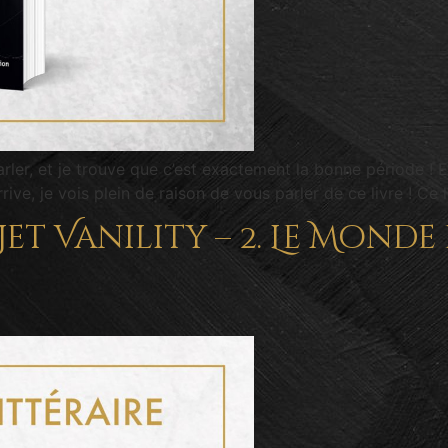
ler, et je trouve que c’est exactement la bonne période ! Ent
ve, je vois plein de raison de vous parler de ce livre ! Ce liv
et Vanility – 2. Le Monde 