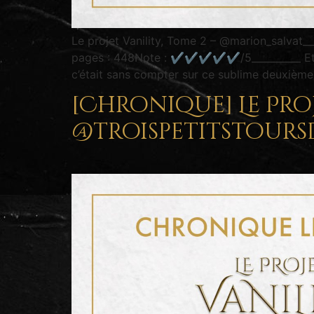
Le projet Vanility, Tome 2 – @marion_salvat_
pages : 448Note : ✔︎✔︎✔︎✔︎✔︎/5__________ Et
c’était sans compter sur ce sublime deuxièm
[Chronique] Le Proj
@troispetitstours