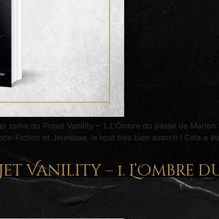
er tome du Projet Vanility – 1. L’Ombre du passé de Marion
nce-Fiction et Jeunesse, le tout très bien assorti ! Cela a é
t Vanility – 1. L’Ombre d