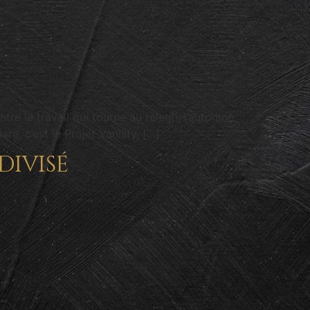
re le travail qui tourne au ralenti, l’automne
re, c’est le Projet Vanility, […]
divisé