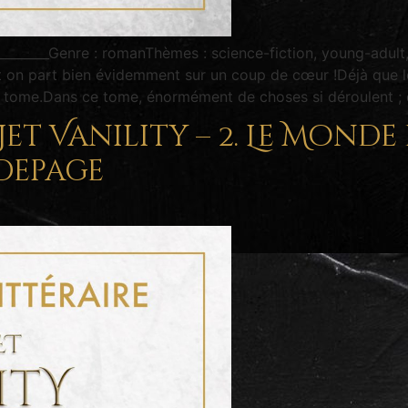
_________Genre : romanThèmes : science-fiction, young-adul
 on part bien évidemment sur un coup de cœur !Déjà que 
e tome.Dans ce tome, énormément de choses si déroulent ; 
et Vanility – 2. Le Monde 
depage