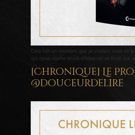
Cela fait un moment que je voulais vous en par
qui nous donne envie d’hiberner et Noël qui arri
[Chronique] Le Proj
@douceurdelire